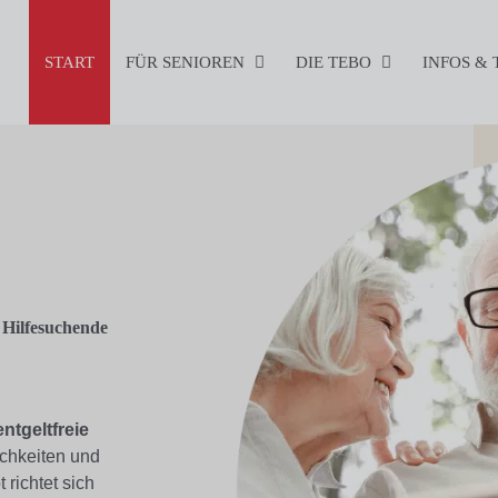
START
FÜR SENIOREN
DIE TEBO
INFOS &
 Hilfesuchende
entgeltfreie
lichkeiten und
richtet sich