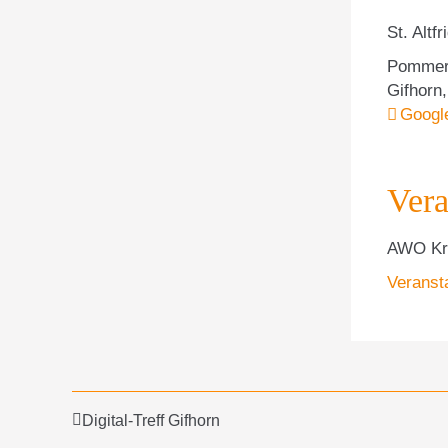
St. Altf
Pommer
Gifhorn
,
Googl
Vera
AWO Kre
Veranst
Digital-Treff Gifhorn