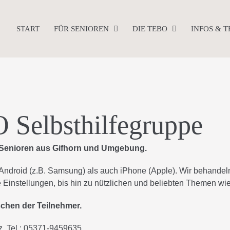
START
FÜR SENIOREN
DIE TEBO
INFOS & 
 Selbsthilfegruppe
und Senioren aus Gifhorn und Umgebung.
ndroid (z.B. Samsung) als auch iPhone (Apple). Wir behande
Einstellungen, bis hin zu nützlichen und beliebten Themen w
schen der Teilnehmer.
, Tel.: 05371-9459635