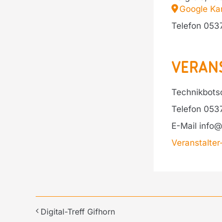
Google Ka
Telefon
053
Veran
Technikbotsc
Telefon
053
E-Mail
info@
Veranstalte
Digital-Treff Gifhorn