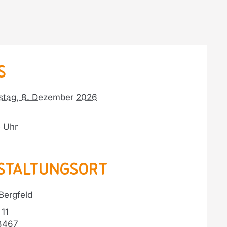
s
stag, 8. Dezember 2026
5
staltungsort
 Bergfeld
11
8467