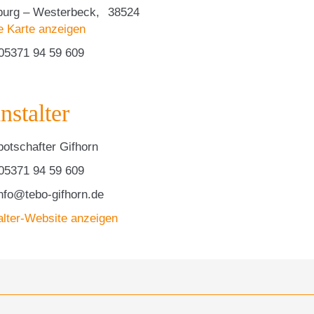
urg – Westerbeck
,
38524
e Karte anzeigen
05371 94 59 609
nstalter
botschafter Gifhorn
05371 94 59 609
nfo@tebo-gifhorn.de
alter-Website anzeigen