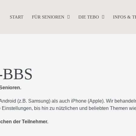
START
FÜR SENIOREN
DIE TEBO
INFOS & 
s-BBS
 Senioren.
ndroid (z.B. Samsung) als auch iPhone (Apple). Wir behande
Einstellungen, bis hin zu nützlichen und beliebten Themen w
schen der Teilnehmer.