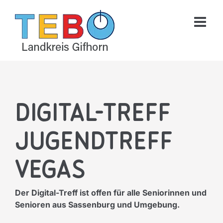
Skip
to
content
Digital-Treff
Jugendtreff
Vegas
Der Digital-Treff ist offen für alle Seniorinnen und
Senioren aus Sassenburg und Umgebung.